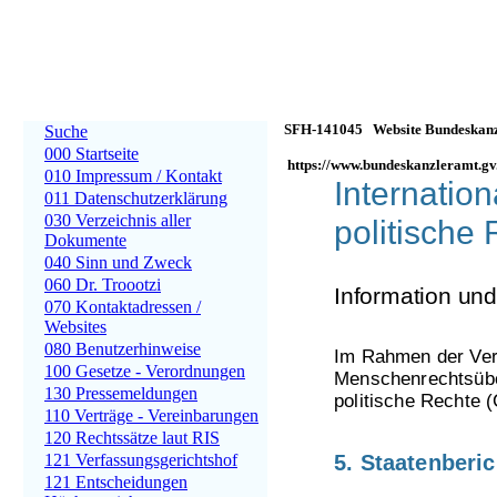
SFH-141045 Website Bundeskanz
Suche
000 Startseite
https://www.bundeskanzleramt.gv
010 Impressum / Kontakt
Internatio
011 Datenschutzerklärung
030 Verzeichnis aller
politische
Dokumente
040 Sinn und Zweck
060 Dr. Troootzi
Information u
070 Kontaktadressen /
Websites
080 Benutzerhinweise
Im Rahmen der Vere
100 Gesetze - Verordnungen
Menschenrechtsüber
130 Pressemeldungen
politische Rechte 
110 Verträge - Vereinbarungen
120 Rechtssätze laut RIS
121 Verfassungsgerichtshof
5. Staatenberic
121 Entscheidungen