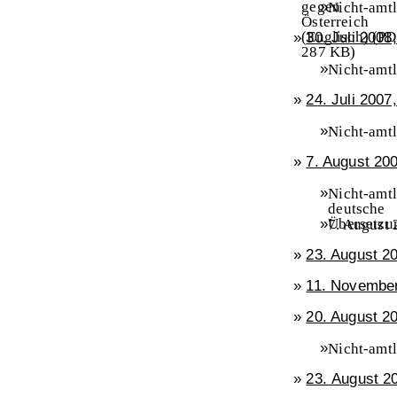
gegen
»
Nicht-amtl
Österreich
deutsche
(Englisch)
(PD
»
30. Juli 2008
Übersetz
287 KB)
110 KB)
»
Nicht-amtl
deutsche
»
24. Juli 2007
Übersetz
79 KB)
»
Nicht-amtl
deutsche
»
7. August 20
Übersetz
53 KB)
»
Nicht-amtl
deutsche
»
Übersetz
7. August 
94 KB)
Lederbaue
»
23. August 2
Österreich
Persönlich
Meinung d
»
11. November
Ausschuss
Ruth Wed
»
20. August 20
(abweiche
(nicht-amt
»
Nicht-amtl
deutsche
deutsche
Übersetzu
»
23. August 2
Übersetz
174 KB)
74 KB)