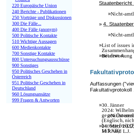
Staatenbericht
220 Europäische Union
240 Berichte - Publikationen
»
Nicht-amtl
250 Vorträge und Diskussionen
deutsche
300 Die Fälle...
»
4. Staatenbe
Übersetz
125 KB)
400 Die Fälle (anonym)
»
Nicht-amtl
500 Politische Kontakte
deutsche
510 Wichtige Aussagen
»
Übersetz
List of issues
i
600 Medienkontakte
676 KB)
Zusammenhan
700 Sonstige Kontakte
»
mit dem 4.
Beantwortung
800 Untersuchungsausschüsse
Staatenbericht
der
List of
900 Sonstiges
Österreichs, M
issues
zum 4.
2007,
Staatenbericht
950 Politisches Geschehen in
Fakultativproto
(Englisch)
(PD
Österreichs
Österreich
27 KB)
durch die
951 Politische Geschehen in
Auffassungen ("
vi
Republik
Deutschland
Fakultativprotokol
Österreich,
960 Lösungsansätze
2007,
999 Fragen & Antworten
(Englisch)
(PD
»
30. Jänner
163 KB)
2024: Wilhelm
gegen Österre
»
Nicht-amtl
(Englisch, nich
deutsche
barrierefrei)
(
»
Übersetz
24. März 2022
165 KB)
209 KB)
M.R. und L.J.