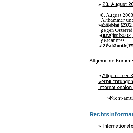
»
23. August 20
»
8. August 2003
Althammer unt
»
anderem (2)
15. Mai 2002
gegen Österre
(Englisch,
»
4. April 2002
gescanntes
Dokument)
(P
»
22. Jänner 1
21 KB)
Allgemeine Komme
»
Allgemeiner
Verpflichtunge
Internationalen
»
Nicht-amtl
deutsche
Übersetz
42 KB)
Rechtsinforma
»
International