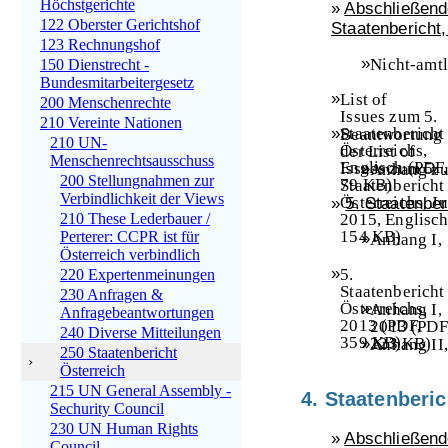
Höchstgerichte
»
Abschließen
122 Oberster Gerichtshof
Staatenberich
123 Rechnungshof
»
Nicht-amtl
150 Dienstrecht -
deutsche
Bundesmitarbeitergesetz
»
Übersetz
List of
200 Menschenrechte
139 KB)
Issues
zum 5.
210 Vereinte Nationen
»
Staatenbericht
Beantwortung
210 UN-
Österreichs,
der
List of
Menschenrechtsausschuss
Englisch
(PDF,
Issues
»
zum 5.
Anhang zu
200 Stellungnahmen zur
79 KB)
Staatenbericht
Beantwort
Verbindlichkeit der Views
Österreichs, Ju
»
5. Staatenbe
der
List of
210 These Lederbauer /
2015, Englisc
Issues
zum
154 KB)
Perterer: CCPR ist für
Staatenber
»
Anhang I,
Österreich
Österreich verbindlich
(Englisch
Juli 2015,
»
233 KB)
5.
220 Expertenmeinungen
Englisch
(
Staatenbericht
230 Anfragen &
346 KB)
Österreichs,
»
Anhang I,
Anfragebeantwortungen
2013
(PDF,
2013
(PDF
240 Diverse Mitteilungen
359 KB)
»
223 KB)
Anhang II,
250 Staatenbericht
2013
(PDF
›
Österreich
164 KB)
215 UN General Assembly -
4. Staatenberic
Sechurity Council
230 UN Human Rights
»
Abschließen
Council