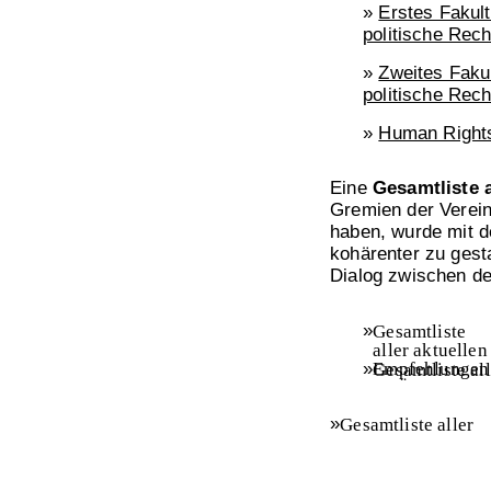
»
Erstes Fakult
politische Rech
»
Zweites Fakul
politische Rec
»
Human Right
Eine
Gesamtliste 
Gremien der Verein
haben, wurde mit d
kohärenter zu gesta
Dialog zwischen de
»
Gesamtliste
aller aktuellen
»
Empfehlungen
Gesamtliste all
an Österreich,
aktuellen
Original, April
Empfehlungen
»
Gesamtliste aller
2017
(PDF,
barrierefrei
(P
aktuellen
439 KB)
878 KB)
Empfehlungen,
barrierefrei
(PDF,