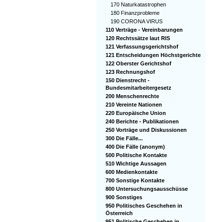
170 Naturkatastrophen
180 Finanzprobleme
190 CORONA VIRUS
110 Verträge - Vereinbarungen
120 Rechtssätze laut RIS
121 Verfassungsgerichtshof
121 Entscheidungen Höchstgerichte
122 Oberster Gerichtshof
123 Rechnungshof
150 Dienstrecht -
Bundesmitarbeitergesetz
200 Menschenrechte
210 Vereinte Nationen
220 Europäische Union
240 Berichte - Publikationen
250 Vorträge und Diskussionen
300 Die Fälle...
400 Die Fälle (anonym)
500 Politische Kontakte
510 Wichtige Aussagen
600 Medienkontakte
700 Sonstige Kontakte
800 Untersuchungsausschüsse
900 Sonstiges
950 Politisches Geschehen in
Österreich
951 Politische Geschehen in