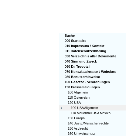
Suche
000 Startseite
010 Impressum / Kontakt
011 Datenschutzerklärung
030 Verzeichnis aller Dokumente
040 Sinn und Zweck
060 Dr. Troootzi
070 Kontaktadressen / Websites
080 Benutzerhinweise
100 Gesetze - Verordnungen
130 Pressemeldungen
100 Allgemein
110 Österreich
120 USA
›
100 USA Allgemein
110 Mauerbau USA Mexiko
130 Europa
140 Justiz/Menschenrechte
150 Asylrecht
160 Umweltschutz