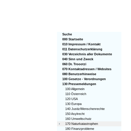
Suche
000 Startseite
010 Impressum / Kontakt
011 Datenschutzerklärung
030 Verzeichnis aller Dokumente
040 Sinn und Zweck
060 Dr. Troootzi
070 Kontaktadressen / Websites
080 Benutzerhinweise
100 Gesetze - Verordnungen
130 Pressemeldungen
100 Allgemein
110 Österreich
120 USA
130 Europa
140 Justiz/Menschenrechte
150 Asylrecht
160 Umweltschutz
›
170 Naturkatastrophen
180 Finanzprobleme