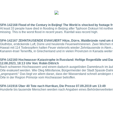
SFH-142168 Flood of the Century in Beijing! The World is shocked by footage fr
At least 33 people have died in flooding in Beijing after Typhoon Doksuri hit north
missing. This is the worst flood in recent years. Rainfall was record high.
SFH-142167 ZEHNTAUSENDE EVAKUIERT Hitze, Dürre, Waldbrände rund um d
Gluthitze, erstickende Luft, Dürre und heulende Feuerwehrsirenen. Zwei Woche
Hawaii mit 114 Todesopfern halten Feuer vielerorts wieder Zehntausende in Atem.
Kanaren-Insel Teneriffa, in Griechenland und in vielen Provinzen in Kanada weiter 
SFH-142160 Hochwasser-Katastrophe in Russland: Heftige Regenfälle und D
12.08.2023, 18:13 Uhr Von: Robin Dittrich
Nach schweren Hochwassern und einem dadurch ausgelösten Dammbruch im äuß
Orte evakuiert werden. Wie Oleg Mitrofanow, Bürgermeister der Stadt Spassk-Dalni,
„angespannt.“ Das liegt vor allem daran, dass der Wasserstand schnell ansteigen 
Orte in der Region Primorje vom Hochwasser betroffen.
SFH-141916 Über 40 Tote nach Hurrikan, Die Presse 07.09.2019 um 13:49
Hunderte bis tausende Menschen werden nach Angaben eines Behördenvertreters