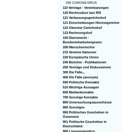
190 CORONA VIRUS
110 Verträge - Vereinbarungen
120 Rechtssätze laut RIS
121 Verfassungsgerichtshof
121 Entscheidungen Höchstgerichte
122 Oberster Gerichtshof
123 Rechnungshof
150 Dienstrecht -
Bundesmitarbeitergesetz
200 Menschenrechte
210 Vereinte Nationen
220 Europäische Union
240 Berichte - Publikationen
250 Vorträge und Diskussionen
300 Die Fälle...
400 Die Fälle (anonym)
500 Politische Kontakte
510 Wichtige Aussagen
600 Medienkontakte
700 Sonstige Kontakte
800 Untersuchungsausschüsse
900 Sonstiges
950 Politisches Geschehen in
Österreich
951 Politische Geschehen in
Deutschland
960 Lösungsansätze