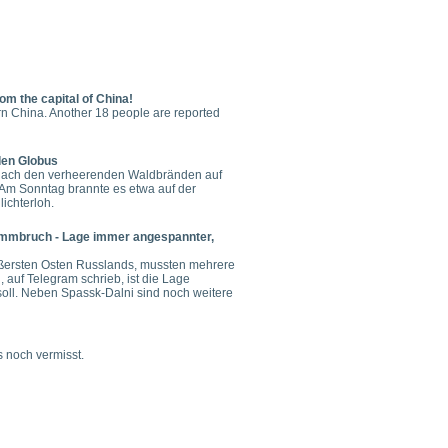
om the capital of China!
ern China. Another 18 people are reported
en Globus
n nach den verheerenden Waldbränden auf
 Am Sonntag brannte es etwa auf der
lichterloh.
ammbruch - Lage immer angespannter,
ersten Osten Russlands, mussten mehrere
 auf Telegram schrieb, ist die Lage
soll. Neben Spassk-Dalni sind noch weitere
 noch vermisst.