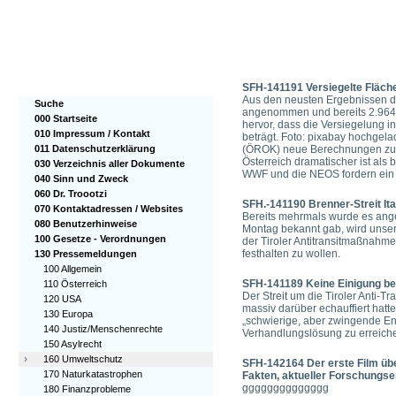
SFH-141191 Versiegelte Fläc
Aus den neusten Ergebnissen der
Suche
angenommen und bereits 2.964 Q
000 Startseite
hervor, dass die Versiegelung i
010 Impressum / Kontakt
beträgt. Foto: pixabay hochgel
011 Datenschutzerklärung
(ÖROK) neue Berechnungen zum 
Österreich dramatischer ist al
030 Verzeichnis aller Dokumente
WWF und die NEOS fordern ein 
040 Sinn und Zweck
060 Dr. Troootzi
SFH.-141190 Brenner-Streit Ita
070 Kontaktadressen / Websites
Bereits mehrmals wurde es angek
080 Benutzerhinweise
Montag bekannt gab, wird unse
100 Gesetze - Verordnungen
der Tiroler Antitransitmaßnahm
festhalten zu wollen.
130 Pressemeldungen
100 Allgemein
SFH-141189 Keine Einigung bei
110 Österreich
Der Streit um die Tiroler Anti-T
120 USA
massiv darüber echauffiert hatte
130 Europa
„schwierige, aber zwingende En
140 Justiz/Menschenrechte
Verhandlungslösung zu erreiche
150 Asylrecht
›
160 Umweltschutz
SFH-142164 Der erste Film üb
170 Naturkatastrophen
Fakten, aktueller Forschungs
gggggggggggggg
180 Finanzprobleme