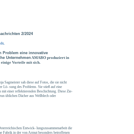
achrichten 2/2024
lt.
em Problem
eine innovative
ische Unternehmen
AMABO produziert in
 einige Vorteile mit sich.
nja Sagmeister sah diese auf
Fotos, die sie nicht
er Lö-
sung des Problems. Sie stieß auf eine
 mit einer reflektierenden Beschichtung. Diese Zie-
erun üblichen Dächer aus
Wellblech oder
sterreichischen Entwick-
lungszusammenarbeit die
ne
Fabrik in der von Armut besonders betroffenen