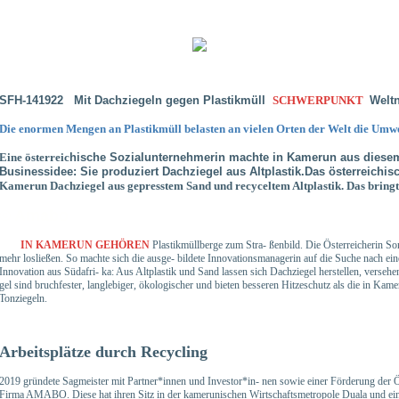
SFH-141922 Mit Dachziegeln gegen Plastikmüll
SCHWERPUNKT
Weltn
Die enormen Mengen an Plastikmüll belasten an vielen Orten der Welt die Umwe
Eine österreic
hische Sozialunternehmerin machte in Kamerun aus dies
Businessidee: Sie produziert Dachziegel aus Altplastik.Das österreich
Kamerun
Dachziegel aus gepresstem Sand
und recyceltem Altplastik. Das
bringt
© Amabo
IN KAMERUN GEHÖREN
Plastikmüllberge zum Stra-
ßenbild. Die Österreicherin So
mehr losließen. So machte sich die ausge-
bildete Innovationsmanagerin auf die Suche nach ein
Innovation aus Südafri-
ka: Aus Altplastik und Sand lassen sich Dachziegel herstellen,
versehen
gel sind bruchfester, langlebiger, ökologischer und bieten
besseren Hitzeschutz als die in Kam
Tonziegeln.
Arbeitsplätze durch Recycling
2019 gründete Sagmeister mit Partner*innen und Investor*in-
nen sowie einer Förderung der Ö
Firma AMABO. Diese hat ihren Sitz
in der kamerunischen Wirtschaftsmetropole Duala und ei