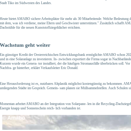
Stadt Tiko im
Südwesten des Landes.
Heute bietet AMABO sichere Arbeitsplätze für mehr als 30
Mitarbeitende. Welche Bedeutung d
mit dem, was ich verdiene, meine
Eltern und Geschwister unterstützen." Zusätzlich schafft
AMAB
Dachstühle für
die neuen Kunststoffziegeldächer errichten.
Wachstum geht weiter
Ein günstiger Kredit der Oesterreichischen Entwicklungsbank
ermöglichte AMABO schon 2020
und in eine Solaranlage zu investieren. In-
zwischen exportiert die Firma sogar in Nachbarländ
Kurzem wurde ein Genera-
tor installiert, der die häufigen Stromausfälle überbrücken
soll. Vor
Nachfra-
ge hinterher, erklärt Verkaufsleiter Eric Donald.
Eine Herausforderung ist es, nutzbares Altplastik möglichst
kostengünstig zu bekommen. AMAB
umliegenden Städte im Gespräch. Gemein-
sam planen sie Müllsammelstellen. Auch Schulen si
Momentan arbeitet AMABO an der Integration von Solarpane-
len in die Recycling-Dachziegel
Energie knapp und Sonnenschein reich-
lich vorhanden ist.
© Amabo