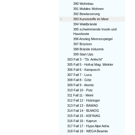
390 Wohnbau
391 Mobiles Wohnen
392 Bewässerung
›
393 Kunststoffe im Meer
394 Waldbrände
395 schwimmende Inseln und
Hausboote
396 Anstieg Meeresspiegel
397 Brücken
398 Brände Industrie
399 Start Ups
303 Fall 3 - "Dr. Anfecht"
305 Fall 5 - Hofrat Mag. Winkler
306 Fall 6 - Kampusch
307 Fall 7 - Luca
308 Fall 8 - Götz
309 Fall 9 - Atomic
310 Fall 10 - Putz
311 Fall 11 - Meinl
312 Fall 12 - Holzinger
313 Fall 13 - BAWAG
314 Fall 14 - BUWOG
315 Fall 15 - ASFINAG
316 Fall 16 - Kaprun
317 Fall 17 - Hypo Alpe Adria
318 Fall 18 - WEGA Beamte