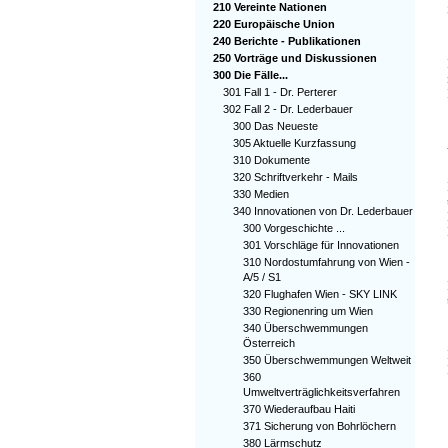
210 Vereinte Nationen
220 Europäische Union
240 Berichte - Publikationen
250 Vorträge und Diskussionen
300 Die Fälle...
301 Fall 1 - Dr. Perterer
302 Fall 2 - Dr. Lederbauer
300 Das Neueste
305 Aktuelle Kurzfassung
310 Dokumente
320 Schriftverkehr - Mails
330 Medien
340 Innovationen von Dr. Lederbauer
300 Vorgeschichte ...
301 Vorschläge für Innovationen
310 Nordostumfahrung von Wien -
A/5 / S1
320 Flughafen Wien - SKY LINK
330 Regionenring um Wien
340 Überschwemmungen
Österreich
350 Überschwemmungen Weltweit
360
Umweltverträglichkeitsverfahren
370 Wiederaufbau Haiti
371 Sicherung von Bohrlöchern
380 Lärmschutz