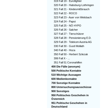
319 Fall 19 - Eurofighter
320 Fall 20 - Habsburg-Lothringen
321 Fall 21 - Kindesmißbrauch
322 Fall 22 - ROCO
323 Fall 23 - Auer von Welsbach
324 Fall 24 - Papst
325 Fall 25 - NÖ HYPO
326 Fall 26 - Salcher
327 Fall 27 - Tierschützer
328 Fall 28 - Pensionierung E.D.
329 Fall 29 - Telekom Austria AG
330 Fall 30 - Gustl Mollath
340 Fall 40 - Hoza
350 Fall 50 - Herbert Szlezak
399 Fall X - ...
351 Fall 51 Coronahilfen
400 Die Fälle (anonym)
500 Politische Kontakte
510 Wichtige Aussagen
600 Medienkontakte
700 Sonstige Kontakte
800 Untersuchungsausschüsse
900 Sonstiges
950 Politisches Geschehen in
Österreich
951 Politische Geschehen in
Deutschland