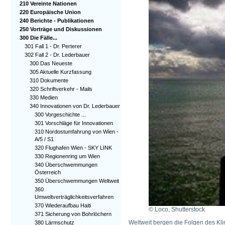
210 Vereinte Nationen
220 Europäische Union
240 Berichte - Publikationen
250 Vorträge und Diskussionen
300 Die Fälle...
301 Fall 1 - Dr. Perterer
302 Fall 2 - Dr. Lederbauer
300 Das Neueste
305 Aktuelle Kurzfassung
310 Dokumente
320 Schriftverkehr - Mails
330 Medien
340 Innovationen von Dr. Lederbauer
300 Vorgeschichte ...
301 Vorschläge für Innovationen
310 Nordostumfahrung von Wien -
A/5 / S1
320 Flughafen Wien - SKY LINK
330 Regionenring um Wien
340 Überschwemmungen
Österreich
350 Überschwemmungen Weltweit
360
Umweltverträglichkeitsverfahren
370 Wiederaufbau Haiti
© Loco, Shutterstock
371 Sicherung von Bohrlöchern
Weltweit bergen die Folgen des Kl
380 Lärmschutz