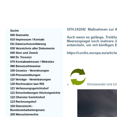
SFH-141042 Maßnahmen zur An
Suche
000 Startseite
Auch wenn es gelänge, Treibha
010 Impressum / Kontakt
Meeresspiegel noch mehrere J
011 Datenschutzerklärung
entwickeln, um mit künftigen
030 Verzeichnis aller Dokumente
https://cordis.europa.eu/articl
040 Sinn und Zweck
060 Dr. Troootzi
070 Kontaktadressen / Websites
080 Benutzerhinweise
100 Gesetze - Verordnungen
130 Pressemeldungen
110 Verträge - Vereinbarungen
120 Rechtssätze laut RIS
»
Klimawandel und Um
121 Verfassungsgerichtshof
121 Entscheidungen Höchstgerichte
122 Oberster Gerichtshof
123 Rechnungshof
150 Dienstrecht -
Bundesmitarbeitergesetz
200 Menschenrechte