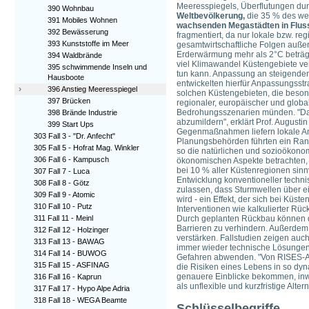
Meeresspiegels, Überflutungen durc
390 Wohnbau
Weltbevölkerung,
die 35 % des wel
391 Mobiles Wohnen
wachsenden Megastädten in Fluss
392 Bewässerung
fragmentiert, da nur lokale bzw. r
393 Kunststoffe im Meer
gesamtwirtschaftliche Folgen außer
Erderwärmung mehr als 2°C beträg
394 Waldbrände
viel Klimawandel Küstengebiete v
395 schwimmende Inseln und
tun kann. Anpassung an steigende
Hausboote
entwickelten hierfür Anpassungsstr
›
396 Anstieg Meeresspiegel
solchen Küstengebieten, die beson
397 Brücken
regionaler, europäischer und glob
Bedrohungsszenarien münden. "Dami
398 Brände Industrie
abzumildern", erklärt Prof. August
399 Start Ups
Gegenmaßnahmen liefern lokale Ana
303 Fall 3 - "Dr. Anfecht"
Planungsbehörden führten ein Rank
305 Fall 5 - Hofrat Mag. Winkler
so die natürlichen und sozioökonom
306 Fall 6 - Kampusch
ökonomischen Aspekte betrachten,
bei 10 % aller Küstenregionen sinnv
307 Fall 7 - Luca
Entwicklung konventioneller techni
308 Fall 8 - Götz
zulassen, dass Sturmwellen über ei
309 Fall 9 - Atomic
wird - ein Effekt, der sich bei Küs
310 Fall 10 - Putz
Interventionen wie kalkulierter Rüc
311 Fall 11 - Meinl
Durch geplanten Rückbau können die
Barrieren zu verhindern. Außerdem 
312 Fall 12 - Holzinger
verstärken. Fallstudien zeigen au
313 Fall 13 - BAWAG
immer wieder technische Lösungen 
314 Fall 14 - BUWOG
Gefahren abwenden. "Von RISES-AM
315 Fall 15 - ASFINAG
die Risiken eines Lebens in so dy
genauere Einblicke bekommen, inw
316 Fall 16 - Kaprun
als unflexible und kurzfristige Alter
317 Fall 17 - Hypo Alpe Adria
318 Fall 18 - WEGA Beamte
Schlüsselbegriffe