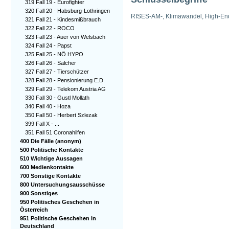
319 Fall 19 - Eurofighter
320 Fall 20 - Habsburg-Lothringen
RISES-AM-, Klimawandel, High-End
321 Fall 21 - Kindesmißbrauch
322 Fall 22 - ROCO
323 Fall 23 - Auer von Welsbach
324 Fall 24 - Papst
325 Fall 25 - NÖ HYPO
326 Fall 26 - Salcher
327 Fall 27 - Tierschützer
328 Fall 28 - Pensionierung E.D.
329 Fall 29 - Telekom Austria AG
330 Fall 30 - Gustl Mollath
340 Fall 40 - Hoza
350 Fall 50 - Herbert Szlezak
399 Fall X - ...
351 Fall 51 Coronahilfen
400 Die Fälle (anonym)
500 Politische Kontakte
510 Wichtige Aussagen
600 Medienkontakte
700 Sonstige Kontakte
800 Untersuchungsausschüsse
900 Sonstiges
950 Politisches Geschehen in
Österreich
951 Politische Geschehen in
Deutschland