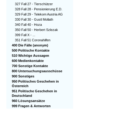
327 Fall 27 - Tierschützer
328 Fall 28 - Pensionierung E.D.
329 Fall 29 - Telekom Austria AG
330 Fall 30 - Gustl Mollath
340 Fall 40 - Hoza
350 Fall 50 - Herbert Szlezak
399 Fall X - ...
351 Fall 51 Coronahilfen
400 Die Fälle (anonym)
500 Politische Kontakte
510 Wichtige Aussagen
600 Medienkontakte
700 Sonstige Kontakte
800 Untersuchungsausschüsse
900 Sonstiges
950 Politisches Geschehen in
Österreich
951 Politische Geschehen in
Deutschland
960 Lösungsansätze
999 Fragen & Antworten