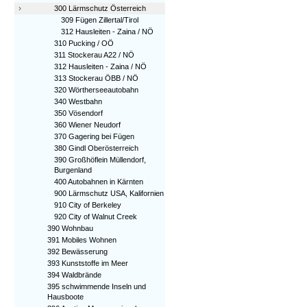
›
300 Lärmschutz Österreich
309 Fügen Zillertal/Tirol
312 Hausleiten - Zaina / NÖ
310 Pucking / OÖ
311 Stockerau A22 / NÖ
312 Hausleiten - Zaina / NÖ
313 Stockerau ÖBB / NÖ
320 Wörtherseeautobahn
340 Westbahn
350 Vösendorf
360 Wiener Neudorf
370 Gagering bei Fügen
380 Gindl Oberösterreich
390 Großhöflein Müllendorf,
Burgenland
400 Autobahnen in Kärnten
900 Lärmschutz USA, Kalifornien
910 City of Berkeley
920 City of Walnut Creek
390 Wohnbau
391 Mobiles Wohnen
392 Bewässerung
393 Kunststoffe im Meer
394 Waldbrände
395 schwimmende Inseln und
Hausboote