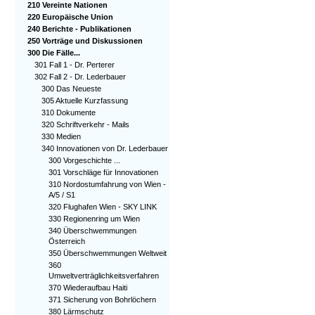
210 Vereinte Nationen
220 Europäische Union
240 Berichte - Publikationen
250 Vorträge und Diskussionen
300 Die Fälle...
301 Fall 1 - Dr. Perterer
302 Fall 2 - Dr. Lederbauer
300 Das Neueste
305 Aktuelle Kurzfassung
310 Dokumente
320 Schriftverkehr - Mails
330 Medien
340 Innovationen von Dr. Lederbauer
300 Vorgeschichte ...
301 Vorschläge für Innovationen
310 Nordostumfahrung von Wien -
A/5 / S1
320 Flughafen Wien - SKY LINK
330 Regionenring um Wien
340 Überschwemmungen
Österreich
350 Überschwemmungen Weltweit
360
Umweltverträglichkeitsverfahren
370 Wiederaufbau Haiti
371 Sicherung von Bohrlöchern
380 Lärmschutz