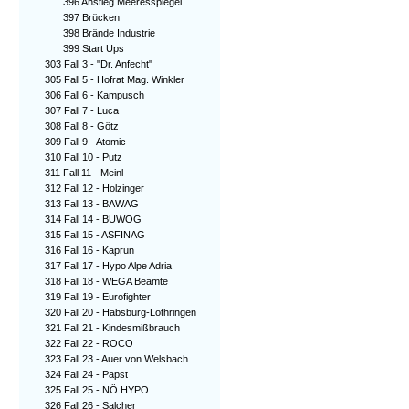
396 Anstieg Meeresspiegel
397 Brücken
398 Brände Industrie
399 Start Ups
303 Fall 3 - "Dr. Anfecht"
305 Fall 5 - Hofrat Mag. Winkler
306 Fall 6 - Kampusch
307 Fall 7 - Luca
308 Fall 8 - Götz
309 Fall 9 - Atomic
310 Fall 10 - Putz
311 Fall 11 - Meinl
312 Fall 12 - Holzinger
313 Fall 13 - BAWAG
314 Fall 14 - BUWOG
315 Fall 15 - ASFINAG
316 Fall 16 - Kaprun
317 Fall 17 - Hypo Alpe Adria
318 Fall 18 - WEGA Beamte
319 Fall 19 - Eurofighter
320 Fall 20 - Habsburg-Lothringen
321 Fall 21 - Kindesmißbrauch
322 Fall 22 - ROCO
323 Fall 23 - Auer von Welsbach
324 Fall 24 - Papst
325 Fall 25 - NÖ HYPO
326 Fall 26 - Salcher