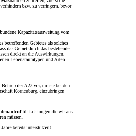
 Maßnahmen zu treffen, zuerst die
verhindern bzw. zu verringern, bevor
erbundene Kapazitätsausweitung vom
es betreffenden Gebietes als solches
dass das Gebiet durch das bestehende
ssen direkt an die Auswirkungen,
ffenen Lebensraumtypen und Arten
Betrieb der A22 vor, um sie bei den
schaft Korneuburg, einzubringen.
denaufruf
für Leistungen die wir aus
ren müssen.
Jahre bereits
unterstützen!