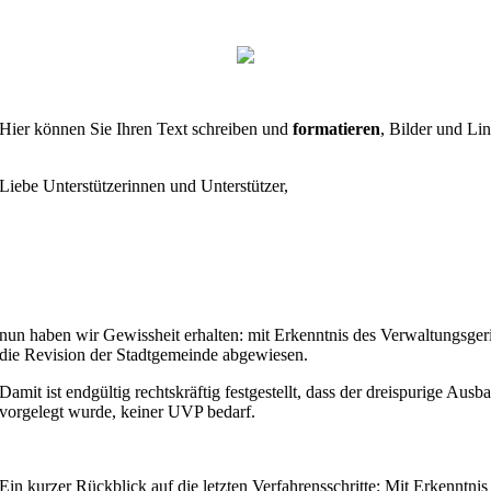
Hier können Sie Ihren Text schreiben und
formatieren
, Bilder und Lin
Liebe Unterstützerinnen und Unterstützer,
nun haben wir Gewissheit erhalten: mit Erkenntnis des Verwaltungsge
die Revision der Stadtgemeinde abgewiesen.
Damit ist endgültig rechtskräftig festgestellt, dass der dreispurige A
vorgelegt wurde, keiner UVP bedarf.
Ein kurzer Rückblick auf die letzten Verfahrensschritte: Mit Erkenntn