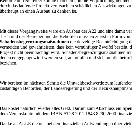
Behörde und Betreiber könnte man damit in die Verpflichtung nehmen,
durch das laufende Projekt verursachten schädlichen Auswirkungen zu 
überhaupt an einen Ausbau zu denken ist.
Mit dieser Vorgangsweise wäre ein Ausbau der A22 und eine damit v
Tisch und der Betreiber und die Behörden müssten zuerst in Form von
Schadensbegrenzungsmaßnahmen
die derzeitige Beeinträchtigung d
vermeiden und gewährleisten, dass kein vernünftiger Zweifel besteht, 
Projekt nicht beeinträchtigt wird. Schadensbegrenzungsmaßnahmen mü
denen entgegengewirkt werden soll, anknüpfen und sich auf die betro
beziehen.
Wir bereiten im nächsten Schritt die Umweltbeschwerde zum laufenden 
zuständigen Behörden, der Landesregierung und der Bezirkshauptmann
Das kostet natürlich wieder alles Geld. Darum zum Abschluss ein
Spen
dem
Vereinskonto mit dem IBAN AT58 2011 1843 8290 2600 finanzie
Danke an ALLE die uns bei den finanziellen Aufwendungen über viele 