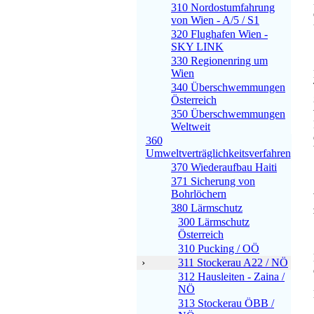
310 Nordostumfahrung
von Wien - A/5 / S1
320 Flughafen Wien -
SKY LINK
330 Regionenring um
Wien
340 Überschwemmungen
Österreich
350 Überschwemmungen
Weltweit
360
Umweltverträglichkeitsverfahren
370 Wiederaufbau Haiti
371 Sicherung von
Bohrlöchern
380 Lärmschutz
300 Lärmschutz
Österreich
310 Pucking / OÖ
›
311 Stockerau A22 / NÖ
312 Hausleiten - Zaina /
NÖ
313 Stockerau ÖBB /