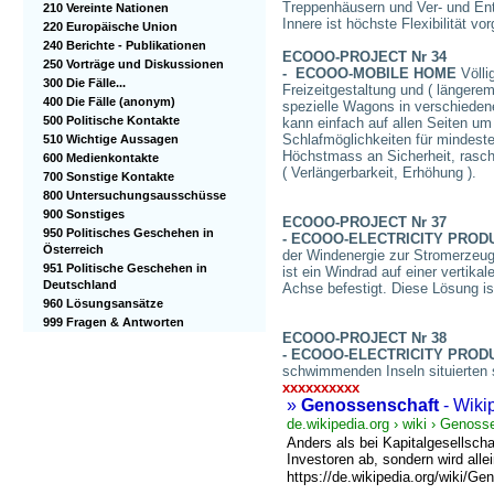
Treppenhäusern und Ver- und Ent
210 Vereinte Nationen
Innere ist höchste Flexibilität 
220 Europäische Union
240 Berichte - Publikationen
ECOOO-PROJECT Nr 34
250 Vorträge und Diskussionen
- ECOOO-MOBILE HOME
Völli
300 Die Fälle...
Freizeitgestaltung und ( längerem 
400 Die Fälle (anonym)
spezielle Wagons in verschieden
500 Politische Kontakte
kann einfach auf allen Seiten um
Schlafmöglichkeiten für mindeste
510 Wichtige Aussagen
Höchstmass an Sicherheit, rasc
600 Medienkontakte
( Verlängerbarkeit, Erhöhung ).
700 Sonstige Kontakte
800 Untersuchungsausschüsse
900 Sonstiges
ECOOO-PROJECT Nr 37
950 Politisches Geschehen in
- ECOOO-ELECTRICITY PRODU
Österreich
der Windenergie zur Stromerzeug
951 Politische Geschehen in
ist ein Windrad auf einer vertik
Deutschland
Achse befestigt. Diese Lösung ist
960 Lösungsansätze
999 Fragen & Antworten
ECOOO-PROJECT Nr 38
- ECOOO-ELECTRICITY PROD
schwimmenden Inseln situierten 
xxxxxxxxxx
»
Genossenschaft
- Wiki
de.wikipedia.org › wiki › Genoss
Anders als bei Kapitalgesellsch
Investoren ab, sondern wird allei
https://de.wikipedia.org/wiki/G