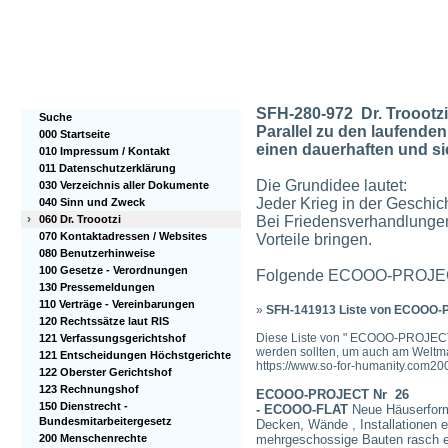
SFH-280-972 Dr. Troootzi 
Suche
Parallel zu den laufende
000 Startseite
einen dauerhaften und s
010 Impressum / Kontakt
011 Datenschutzerklärung
Die Grundidee lautet:
030 Verzeichnis aller Dokumente
Jeder Krieg in der Geschic
040 Sinn und Zweck
›
060 Dr. Troootzi
Bei Friedensverhandlungen 
070 Kontaktadressen / Websites
Vorteile bringen.
080 Benutzerhinweise
100 Gesetze - Verordnungen
Folgende ECOOO-PROJECT
130 Pressemeldungen
110 Verträge - Vereinbarungen
»
SFH-141913 Liste von ECOOO-P
120 Rechtssätze laut RIS
Diese Liste von " ECOOO-PROJECTS
121 Verfassungsgerichtshof
werden sollten, um auch am Weltma
121 Entscheidungen Höchstgerichte
https://www.so-for-humanity.com2
122 Oberster Gerichtshof
123 Rechnungshof
ECOOO-PROJECT Nr 26
150 Dienstrecht -
- ECOOO-FLAT
Neue Häuserforme
Bundesmitarbeitergesetz
Decken, Wände , Installationen e
200 Menschenrechte
mehrgeschossige Bauten rasch e