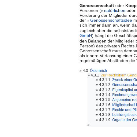
Genossenschaft
oder
Koope
Personen (
natürlichen
oder
»
Förderung der Mitglieder du
der
Genossenschaftsidee
mi
»
sich immer dann an, wenn das 
zugleich aber die selbstständ
GmbH
) hängt die Geschäftsp
den Belangen der Mitglieder 
Person) des privaten Rechts.
Genossenschaft muss demna
als innere Verfassung einer G
regelmäßigen Abständen die W
»
4.3
Österreich
»
4.3.1
Zur Rechtsform Genos
»
4.3.1.1
Zweck einer G
»
4.3.1.2
Genossenscha
»
4.3.1.3
Eigenkapital 
»
4.3.1.4
Rechnungswese
»
4.3.1.5
Allgemeine re
»
4.3.1.6
Mitgliedschaft
»
4.3.1.7
Rechte und Pfl
»
4.3.1.8
Leistungsbezi
»
4.3.1.9
Organe der Ge
»