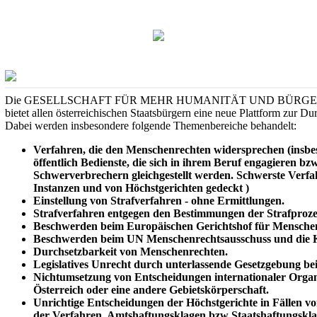
Die GESELLSCHAFT FÜR MEHR HUMANITÄT UND BÜRGERRE
bietet allen österreichischen Staatsbürgern eine neue Plattform zur D
Dabei werden insbesondere folgende Themenbereiche behandelt:
Verfahren, die den Menschenrechten widersprechen (insbe
öffentlich Bedienste, die sich in ihrem Beruf engagieren b
Schwerverbrechern gleichgestellt werden. Schwerste Verf
Instanzen und von Höchstgerichten gedeckt )
Einstellung von Strafverfahren - ohne Ermittlungen.
Strafverfahren entgegen den Bestimmungen der Strafproz
Beschwerden beim Europäischen Gerichtshof für Mensche
Beschwerden beim UN Menschenrechtsausschuss und die
Durchsetzbarkeit von Menschenrechten.
Legislatives Unrecht durch unterlassende Gesetzgebung bei
Nichtumsetzung von Entscheidungen internationaler Organ
Österreich oder eine andere Gebietskörperschaft.
Unrichtige Entscheidungen der Höchstgerichte in Fällen 
der Verfahren, Amtshaftungsklagen bzw Staatshaftungskla