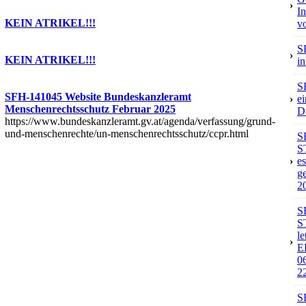
›
In
KEIN ATRIKEL!!!
v
S
›
KEIN ATRIKEL!!!
in
S
SFH-141045 Website Bundeskanzleramt
›
ei
Menschenrechtsschutz Februar 2025
D
https://www.bundeskanzleramt.gv.at/agenda/verfassung/grund-
und-menschenrechte/un-menschenrechtsschutz/ccpr.html
S
S
›
es
g
20
S
S
le
›
E
0
2
S