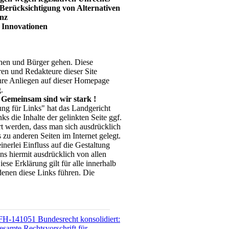
Berücksichtigung von Alternativen
enz
 Innovationen
innen und Bürger gehen. Diese
ren und Redakteure dieser Site
Ihre Anliegen auf dieser Homepage
.
 Gemeinsam sind wir stark !
ng für Links" hat das Landgericht
 die Inhalte der gelinkten Seite ggf.
rt werden, dass man sich ausdrücklich
zu anderen Seiten im Internet gelegt.
inerlei Einfluss auf die Gestaltung
uns hiermit ausdrücklich von allen
ese Erklärung gilt für alle innerhalb
 denen diese Links führen. Die
FH-141051 Bundesrecht konsolidiert:
esamte Rechtsvorschrift für