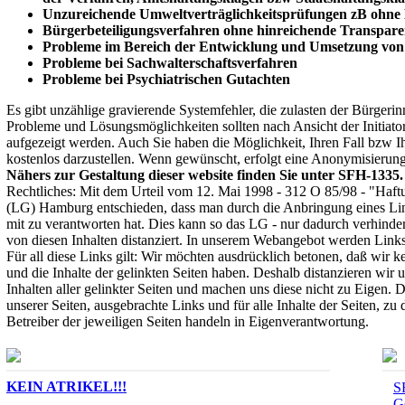
Unzureichende Umweltverträglichkeitsprüfungen zB ohne 
Bürgerbeteiligungsverfahren ohne hinreichende Transpar
Probleme im Bereich der Entwicklung und Umsetzung von
Probleme bei Sachwalterschaftsverfahren
Probleme bei Psychiatrischen Gutachten
Es gibt unzählige gravierende Systemfehler, die zulasten der Bürger
Probleme und Lösungsmöglichkeiten sollten nach Ansicht der Initiato
aufgezeigt werden. Auch Sie haben die Möglichkeit, Ihren Fall bzw 
kostenlos darzustellen. Wenn gewünscht, erfolgt eine Anonymisierung
Nähers zur Gestaltung dieser website finden Sie unter SFH-1335.
Rechtliches: Mit dem Urteil vom 12. Mai 1998 - 312 O 85/98 - "Haftu
(LG) Hamburg entschieden, dass man durch die Anbringung eines Links
mit zu verantworten hat. Dies kann so das LG - nur dadurch verhinde
von diesen Inhalten distanziert. In unserem Webangebot werden Links 
Für all diese Links gilt: Wir möchten ausdrücklich betonen, daß wir ke
und die Inhalte der gelinkten Seiten haben. Deshalb distanzieren wir 
Inhalten aller gelinkter Seiten und machen uns diese nicht zu Eigen. Di
unserer Seiten, ausgebrachte Links und für alle Inhalte der Seiten, zu
Betreiber der jeweiligen Seiten handeln in Eigenverantwortung.
KEIN ATRIKEL!!!
S
G