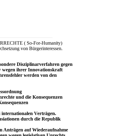
CHTE ( So-For-Humanity)
urchsetzung von Bürgerinteressen.
sondere Disziplinarverfahren gegen
zw wegen ihrer Innovationskraft
ahrensfehler werden von den
essordnung
nrechte und die Konsequenzen
 Konsequenzen
 internationalen Verträgen.
siationen durch die Republik
von Anträgen auf Wiederaufnahme
gen wegen legislativen Unrechts