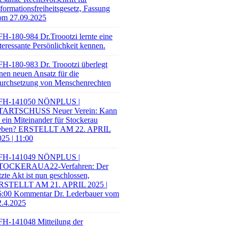
formationsfreiheitsgesetz, Fassung
om 27.09.2025
FH-180-984 Dr.Troootzi lernte eine
teressante Persönlichkeit kennen.
FH-180-983 Dr. Troootzi überlegt
nen neuen Ansatz für die
urchsetzung von Menschenrechten
FH-141050 NÖNPLUS |
TARTSCHUSS Neuer Verein: Kann
 ein Miteinander für Stockerau
eben? ERSTELLT AM 22. APRIL
25 | 11:00
FH-141049 NÖNPLUS |
TOCKERAUA22-Verfahren: Der
tzte Akt ist nun geschlossen,
RSTELLT AM 21. APRIL 2025 |
6:00 Kommentar Dr. Lederbauer vom
2.4.2025
FH-141048 Mitteilung der