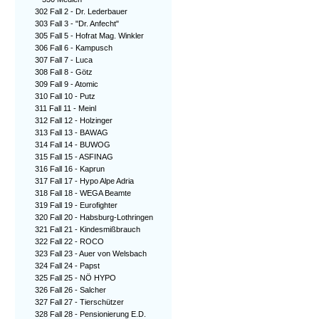
302 Fall 2 - Dr. Lederbauer
303 Fall 3 - "Dr. Anfecht"
305 Fall 5 - Hofrat Mag. Winkler
306 Fall 6 - Kampusch
307 Fall 7 - Luca
308 Fall 8 - Götz
309 Fall 9 - Atomic
310 Fall 10 - Putz
311 Fall 11 - Meinl
312 Fall 12 - Holzinger
313 Fall 13 - BAWAG
314 Fall 14 - BUWOG
315 Fall 15 - ASFINAG
316 Fall 16 - Kaprun
317 Fall 17 - Hypo Alpe Adria
318 Fall 18 - WEGA Beamte
319 Fall 19 - Eurofighter
320 Fall 20 - Habsburg-Lothringen
321 Fall 21 - Kindesmißbrauch
322 Fall 22 - ROCO
323 Fall 23 - Auer von Welsbach
324 Fall 24 - Papst
325 Fall 25 - NÖ HYPO
326 Fall 26 - Salcher
327 Fall 27 - Tierschützer
328 Fall 28 - Pensionierung E.D.