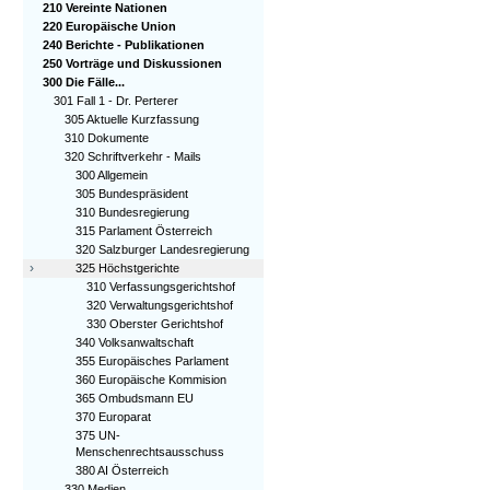
210 Vereinte Nationen
220 Europäische Union
240 Berichte - Publikationen
250 Vorträge und Diskussionen
300 Die Fälle...
301 Fall 1 - Dr. Perterer
305 Aktuelle Kurzfassung
310 Dokumente
320 Schriftverkehr - Mails
300 Allgemein
305 Bundespräsident
310 Bundesregierung
315 Parlament Österreich
320 Salzburger Landesregierung
›
325 Höchstgerichte
310 Verfassungsgerichtshof
320 Verwaltungsgerichtshof
330 Oberster Gerichtshof
340 Volksanwaltschaft
355 Europäisches Parlament
360 Europäische Kommision
365 Ombudsmann EU
370 Europarat
375 UN-
Menschenrechtsausschuss
380 AI Österreich
330 Medien