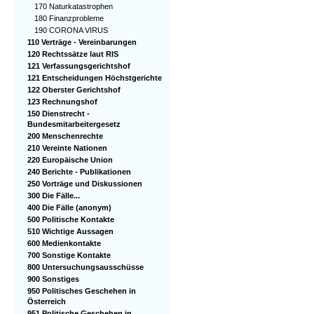
170 Naturkatastrophen
180 Finanzprobleme
190 CORONA VIRUS
110 Verträge - Vereinbarungen
120 Rechtssätze laut RIS
121 Verfassungsgerichtshof
121 Entscheidungen Höchstgerichte
122 Oberster Gerichtshof
123 Rechnungshof
150 Dienstrecht -
Bundesmitarbeitergesetz
200 Menschenrechte
210 Vereinte Nationen
220 Europäische Union
240 Berichte - Publikationen
250 Vorträge und Diskussionen
300 Die Fälle...
400 Die Fälle (anonym)
500 Politische Kontakte
510 Wichtige Aussagen
600 Medienkontakte
700 Sonstige Kontakte
800 Untersuchungsausschüsse
900 Sonstiges
950 Politisches Geschehen in
Österreich
951 Politische Geschehen in