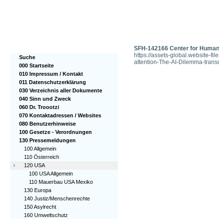
SFH-142166 Center for Humane
https://assets-global.website
Suche
attention-The-AI-Dilemma-transc
000 Startseite
010 Impressum / Kontakt
011 Datenschutzerklärung
030 Verzeichnis aller Dokumente
040 Sinn und Zweck
060 Dr. Troootzi
070 Kontaktadressen / Websites
080 Benutzerhinweise
100 Gesetze - Verordnungen
130 Pressemeldungen
100 Allgemein
110 Österreich
›
120 USA
100 USA Allgemein
110 Mauerbau USA Mexiko
130 Europa
140 Justiz/Menschenrechte
150 Asylrecht
160 Umweltschutz