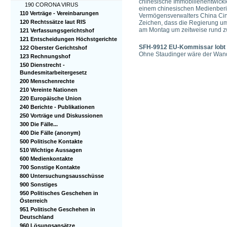
chinesische Immobilienentwickle
190 CORONA VIRUS
einem chinesischen Medienberic
110 Verträge - Vereinbarungen
Vermögensverwalters China Cind
120 Rechtssätze laut RIS
Zeichen, dass die Regierung um
am Montag um zeitweise rund zw
121 Verfassungsgerichtshof
121 Entscheidungen Höchstgerichte
SFH-9912 EU-Kommissar lobt Sc
122 Oberster Gerichtshof
Ohne Staudinger wäre der Wandel
123 Rechnungshof
150 Dienstrecht -
Bundesmitarbeitergesetz
200 Menschenrechte
210 Vereinte Nationen
220 Europäische Union
240 Berichte - Publikationen
250 Vorträge und Diskussionen
300 Die Fälle...
400 Die Fälle (anonym)
500 Politische Kontakte
510 Wichtige Aussagen
600 Medienkontakte
700 Sonstige Kontakte
800 Untersuchungsausschüsse
900 Sonstiges
950 Politisches Geschehen in
Österreich
951 Politische Geschehen in
Deutschland
960 Lösungsansätze