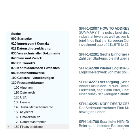
SFH-142887 HOW TO ADDRE
SUMMARY This policy brief disc
Suche
industrial levels as well as two 
000 Startseite
brief finds that the European C
010 Impressum / Kontakt
investment gap of €11,670 to €
011 Datenschutzerklärung
030 Verzeichnis aller Dokumente
SFH-142281 Sechs Einhörner u
040 Sinn und Zweck
Zahl der Start-ups, die mit über
060 Dr. Troootzi
070 Kontaktadressen / Websites
SFH-142280 Wiener Logistik-St
Logistik-Netzwerk von byrd soll
080 Benutzerhinweise
100 Gesetze - Verordnungen
SFH-142273 Versorgung „Wir si
130 Pressemeldungen
Anders als in den 1970er-Jahren
100 Allgemein
Elektrizität, sagt Fatih Birol, 
110 Österreich
einer relativ schwierigen Situati
120 USA
130 Europa
SFH-142251 KOPF DES TAGES El
140 Justiz/Menschenrechte
Der Serienunternehmer Elon Musk 
bewegten Leben
150 Asylrecht
160 Umweltschutz
SFH-141788 Staatliche Hilfe f
170 Naturkatastrophen
Beim strauchelnden Baukonzern
›
180 Finanzprobleme