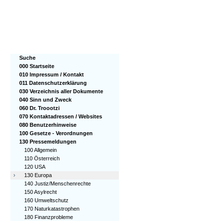
Suche
000 Startseite
010 Impressum / Kontakt
011 Datenschutzerklärung
030 Verzeichnis aller Dokumente
040 Sinn und Zweck
060 Dr. Troootzi
070 Kontaktadressen / Websites
080 Benutzerhinweise
100 Gesetze - Verordnungen
130 Pressemeldungen
100 Allgemein
110 Österreich
120 USA
›
130 Europa
140 Justiz/Menschenrechte
150 Asylrecht
160 Umweltschutz
170 Naturkatastrophen
180 Finanzprobleme