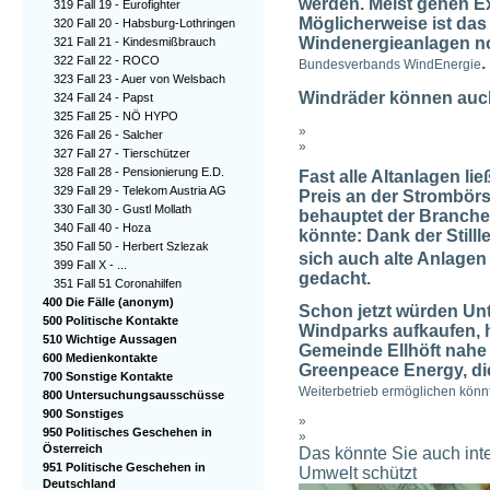
werden. Meist gehen E
319 Fall 19 - Eurofighter
Möglicherweise ist das
320 Fall 20 - Habsburg-Lothringen
Windenergieanlagen noc
321 Fall 21 - Kindesmißbrauch
.
322 Fall 22 - ROCO
Bundesverbands WindEnergie
323 Fall 23 - Auer von Welsbach
Windräder können auch
324 Fall 24 - Papst
325 Fall 25 - NÖ HYPO
»
326 Fall 26 - Salcher
»
327 Fall 27 - Tierschützer
328 Fall 28 - Pensionierung E.D.
Fast alle Altanlagen li
329 Fall 29 - Telekom Austria AG
Preis an der Strombörs
330 Fall 30 - Gustl Mollath
behauptet der Branche
340 Fall 40 - Hoza
könnte: Dank der Still
350 Fall 50 - Herbert Szlezak
sich auch alte Anlagen 
399 Fall X - ...
gedacht.
351 Fall 51 Coronahilfen
400 Die Fälle (anonym)
Schon jetzt würden Un
500 Politische Kontakte
Windparks aufkaufen, h
510 Wichtige Aussagen
Gemeinde Ellhöft nahe
600 Medienkontakte
Greenpeace Energy, d
700 Sonstige Kontakte
Weiterbetrieb ermöglichen könn
800 Untersuchungsausschüsse
900 Sonstiges
»
950 Politisches Geschehen in
»
Österreich
Das könnte Sie auch int
951 Politische Geschehen in
Umwelt schützt
Deutschland