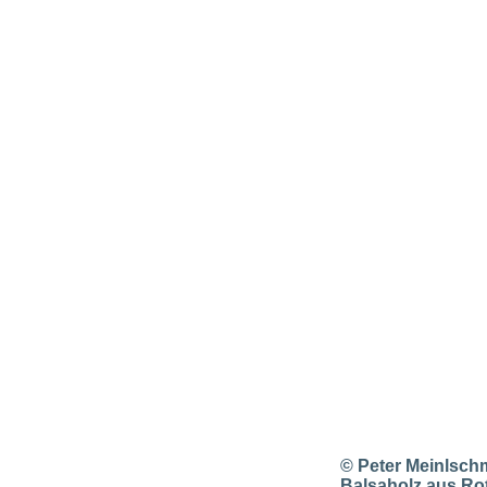
© Peter Meinlschm
Balsaholz aus Rot