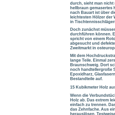
durch, sieht man nicht
hellbraun gemasertes Ho
nach Bauart ist über d
leichtesten Hölzer der
in Tischtennisschläger
Doch zunächst müssen d
durchführen können. Ei
spricht von einem Roto
abgesucht und defekte
Zweitmarkt in osteurop
Mit dem Hochdruckstrah
lange Teile. Einmal zer
Braunschweig. Dort sch
noch handtellergroße 
Epoxidharz, Glasfasern
Bestandteile auf.
15 Kubikmeter Holz aus
Wenn die Verbundstück
Holz ab. Das extrem le
einfach zu trennen. Da
das Zehnfache. Aus ein
herauslösen. Testweis