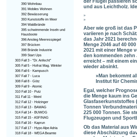
der Flügel passieren so
390 Wohnbau
und aus Leichtholz. Ide
391 Mobiles Wohnen
392 Bewässerung
»
»
393 Kunststoffe im Meer
394 Waldbrände
Aber wie groß ist das 
395 schwimmende Inseln und
variieren je nach Schät
Hausboote
das Jahr 2021 berechne
396 Anstieg Meeresspiegel
Menge 2046 auf 40 000
397 Brücken
2021 mit einer Menge v
398 Brände Industrie
den kommenden zehn Ja
399 Start Ups
erreicht – mit einem e
303 Fall 3 - "Dr. Anfecht"
305 Fall 5 - Hofrat Mag. Winkler
wieder absinkt.
306 Fall 6 - Kampusch
»Man bekommt alle
307 Fall 7 - Luca
Institut für Chem
308 Fall 8 - Götz
309 Fall 9 - Atomic
Egal, welcher Prognose
310 Fall 10 - Putz
die Menge kaum ins Gew
311 Fall 11 - Meinl
Glasfaserkunststoffes (
312 Fall 12 - Holzinger
Tonnen Verbundmaterial
313 Fall 13 - BAWAG
225 000 Tonnen. Sie st
314 Fall 14 - BUWOG
Flugzeugen und Sportb
315 Fall 15 - ASFINAG
316 Fall 16 - Kaprun
Ob das Material aus Win
317 Fall 17 - Hypo Alpe Adria
diese Abschätzung davo
318 Fall 18 - WEGA Beamte