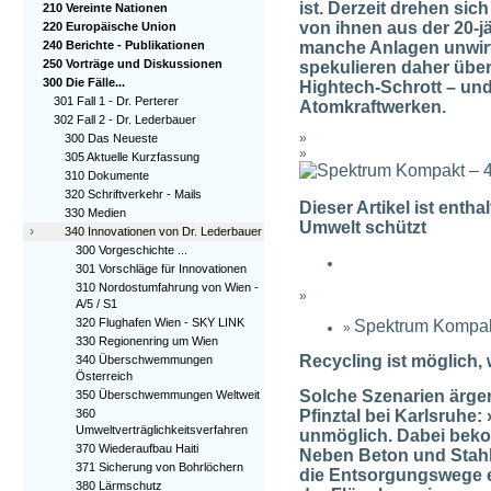
ist. Derzeit drehen sic
210 Vereinte Nationen
von ihnen aus der 20-
220 Europäische Union
240 Berichte - Publikationen
manche Anlagen unwirt
250 Vorträge und Diskussionen
spekulieren daher übe
300 Die Fälle...
Hightech-Schrott – un
301 Fall 1 - Dr. Perterer
Atomkraftwerken.
302 Fall 2 - Dr. Lederbauer
»
300 Das Neueste
»
305 Aktuelle Kurzfassung
310 Dokumente
320 Schriftverkehr - Mails
Dieser Artikel ist enth
330 Medien
Umwelt schützt
›
340 Innovationen von Dr. Lederbauer
300 Vorgeschichte ...
301 Vorschläge für Innovationen
310 Nordostumfahrung von Wien -
»
A/5 / S1
320 Flughafen Wien - SKY LINK
Spektrum Kompak
»
330 Regionenring um Wien
Recycling ist möglich,
340 Überschwemmungen
Österreich
Solche Szenarien ärger
350 Überschwemmungen Weltweit
Pfinztal bei Karlsruhe:
360
Umweltverträglichkeitsverfahren
unmöglich. Dabei bekom
370 Wiederaufbau Haiti
Neben Beton und Stahl
371 Sicherung von Bohrlöchern
die Entsorgungswege e
380 Lärmschutz