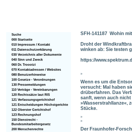
SFH-141187 Wohin mit 
Suche
000 Startseite
Droht der Windkraftbr
010 Impressum / Kontakt
winken ab: Sie testen 
011 Datenschutzerklärung
030 Verzeichnis aller Dokumente
https://www.spektrum.d
040 Sinn und Zweck
060 Dr. Troootzi
070 Kontaktadressen / Websites
»
080 Benutzerhinweise
100 Gesetze - Verordnungen
Wenn es um die Entsor
130 Pressemeldungen
versucht: Mal haben si
110 Verträge - Vereinbarungen
drüberfahren. Das Verf
120 Rechtssätze laut RIS
sanft, wenn auch nicht
121 Verfassungsgerichtshof
»Wasserstrahllanze«, ze
121 Entscheidungen Höchstgerichte
Stücke.
122 Oberster Gerichtshof
123 Rechnungshof
»
150 Dienstrecht -
»
Bundesmitarbeitergesetz
Der Fraunhofer-Forsche
200 Menschenrechte