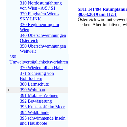
310 Nordostumfahrung
von Wien - A/5 / S1
SFH-141494 Raumplanung E
320 Flughafen Wien -
30.03.2019 um 11:51
SKY LINK
Österreich wird mit Gewerb
330 Regionenring um
sterben. Aber Initiativen, 
Wien
340 Überschwemmungen
Österreich
350 Überschwemmungen
Weltweit
360
Umweltverträglichkeitsverfahren
370 Wiederaufbau Haiti
371 Sicherung von
Bohrlöchern
380 Lärmschutz
›
390 Wohnbau
391 Mobiles Wohnen
392 Bewässerung
393 Kunststoffe im Meer
394 Waldbrände
395 schwimmende Inseln
und Hausboote