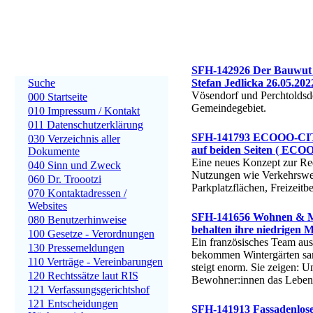
SFH-142926 Der Bauwut 
Suche
Stefan Jedlicka 26.05.202
Vösendorf und Perchtoldsd
000 Startseite
Gemeindegebiet.
010 Impressum / Kontakt
011 Datenschutzerklärung
SFH-141793 ECOOO-CITY
030 Verzeichnis aller
auf beiden Seiten ( EC
Dokumente
Eine neues Konzept zur Re
040 Sinn und Zweck
Nutzungen wie Verkehrsweg
060 Dr. Troootzi
Parkplatzflächen, Freizeitb
070 Kontaktadressen /
Websites
SFH-141656 Wohnen & Mi
080 Benutzerhinweise
behalten ihre niedrigen 
100 Gesetze - Verordnungen
Ein französisches Team aus
130 Pressemeldungen
bekommen Wintergärten sam
110 Verträge - Vereinbarungen
steigt enorm. Sie zeigen: 
120 Rechtssätze laut RIS
Bewohner:innen das Leben l
121 Verfassungsgerichtshof
121 Entscheidungen
SFH-141913 Fassadenlose „