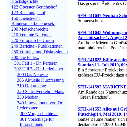
Höchstgerichte
Das gesamte Äußere des Geb
122 Oberster Gerichtshof
123 Rechnungshof
SFH-141647 Neubau Schul
150 Dienstrecht -
Sonnenschutz
Bundesmitarbeitergesetz
200 Menschenrechte
SFH-141645 Wohnungsnot 
210 Vereinte Nationen
Ansichtssache 1. August 
220 Europäische Union
Auf hohe Mieten in Großst
240 Berichte - Publikationen
man mittlerweile "Pods" zu
250 Vorträge und Diskussionen
300 Die Fälle...
SFH-141625 Kälte aus der
301 Fall 1 - Dr. Perterer
Standard 1. Juli 2019, 09
302 Fall 2 - Dr. Lederbauer
Ein Schweizer Projekt kon
300 Das Neueste
größeres EU-Projekt dazu 
305 Aktuelle Kurzfassung
310 Dokumente
SFH-141592 MARKTNEWS:
320 Schriftverkehr - Mails
Am Rande des Naturschutzg
330 Medien
"Green Paradise".
340 Innovationen von Dr.
Lederbauer
SFH-141553 Alles auf Gr
300 Vorgeschichte ...
Putschögl14. Mai 2019, 1
301 Vorschläge für
Ganze Bäume ranken sich h
Innovationen
derstandard.at/200010204