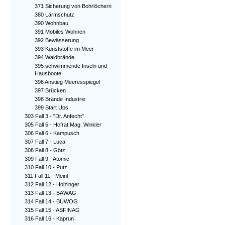
371 Sicherung von Bohrlöchern
380 Lärmschutz
390 Wohnbau
391 Mobiles Wohnen
392 Bewässerung
393 Kunststoffe im Meer
394 Waldbrände
395 schwimmende Inseln und
Hausboote
396 Anstieg Meeresspiegel
397 Brücken
398 Brände Industrie
399 Start Ups
303 Fall 3 - "Dr. Anfecht"
305 Fall 5 - Hofrat Mag. Winkler
306 Fall 6 - Kampusch
307 Fall 7 - Luca
308 Fall 8 - Götz
309 Fall 9 - Atomic
310 Fall 10 - Putz
311 Fall 11 - Meinl
312 Fall 12 - Holzinger
313 Fall 13 - BAWAG
314 Fall 14 - BUWOG
315 Fall 15 - ASFINAG
316 Fall 16 - Kaprun