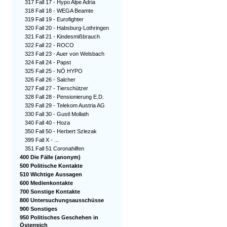
317 Fall 17 - Hypo Alpe Adria
318 Fall 18 - WEGA Beamte
319 Fall 19 - Eurofighter
320 Fall 20 - Habsburg-Lothringen
321 Fall 21 - Kindesmißbrauch
322 Fall 22 - ROCO
323 Fall 23 - Auer von Welsbach
324 Fall 24 - Papst
325 Fall 25 - NÖ HYPO
326 Fall 26 - Salcher
327 Fall 27 - Tierschützer
328 Fall 28 - Pensionierung E.D.
329 Fall 29 - Telekom Austria AG
330 Fall 30 - Gustl Mollath
340 Fall 40 - Hoza
350 Fall 50 - Herbert Szlezak
399 Fall X - ...
351 Fall 51 Coronahilfen
400 Die Fälle (anonym)
500 Politische Kontakte
510 Wichtige Aussagen
600 Medienkontakte
700 Sonstige Kontakte
800 Untersuchungsausschüsse
900 Sonstiges
950 Politisches Geschehen in
Österreich