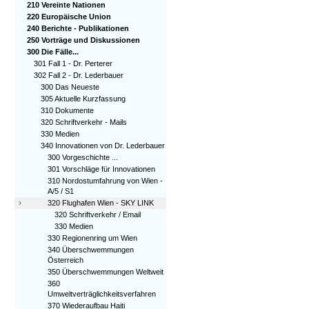
210 Vereinte Nationen
220 Europäische Union
240 Berichte - Publikationen
250 Vorträge und Diskussionen
300 Die Fälle...
301 Fall 1 - Dr. Perterer
302 Fall 2 - Dr. Lederbauer
300 Das Neueste
305 Aktuelle Kurzfassung
310 Dokumente
320 Schriftverkehr - Mails
330 Medien
340 Innovationen von Dr. Lederbauer
300 Vorgeschichte ...
301 Vorschläge für Innovationen
310 Nordostumfahrung von Wien -
A/5 / S1
›
320 Flughafen Wien - SKY LINK
320 Schriftverkehr / Email
330 Medien
330 Regionenring um Wien
340 Überschwemmungen
Österreich
350 Überschwemmungen Weltweit
360
Umweltverträglichkeitsverfahren
370 Wiederaufbau Haiti