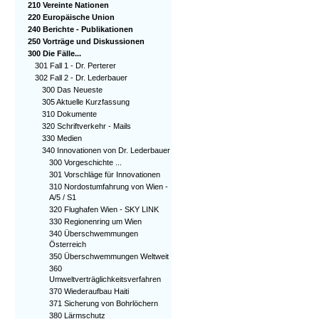
210 Vereinte Nationen
220 Europäische Union
240 Berichte - Publikationen
250 Vorträge und Diskussionen
300 Die Fälle...
301 Fall 1 - Dr. Perterer
302 Fall 2 - Dr. Lederbauer
300 Das Neueste
305 Aktuelle Kurzfassung
310 Dokumente
320 Schriftverkehr - Mails
330 Medien
340 Innovationen von Dr. Lederbauer
300 Vorgeschichte ...
301 Vorschläge für Innovationen
310 Nordostumfahrung von Wien -
A/5 / S1
320 Flughafen Wien - SKY LINK
330 Regionenring um Wien
340 Überschwemmungen
Österreich
350 Überschwemmungen Weltweit
360
Umweltverträglichkeitsverfahren
370 Wiederaufbau Haiti
371 Sicherung von Bohrlöchern
380 Lärmschutz