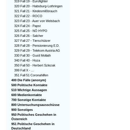
319 Fall 19 - Eurofighter
320 Fall 20 - Habsburg-Lothringen
321 Fall 21 - Kindesmißbrauch
322 Fall 22 - ROCO
323 Fall 23 - Auer von Welsbach
324 Fall 24 - Papst
325 Fall 25 - NÖ HYPO
326 Fall 26 - Salcher
327 Fall 27 - Tierschützer
328 Fall 28 - Pensionierung E.D.
329 Fall 29 - Telekom Austria AG
330 Fall 30 - Gustl Mollath
340 Fall 40 - Hoza
350 Fall 50 - Herbert Szlezak
399 Fall X - ...
351 Fall 51 Coronahilfen
400 Die Fälle (anonym)
500 Politische Kontakte
510 Wichtige Aussagen
600 Medienkontakte
700 Sonstige Kontakte
800 Untersuchungsausschüsse
900 Sonstiges
950 Politisches Geschehen in
Österreich
951 Politische Geschehen in
Deutschland