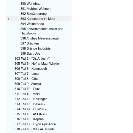
390 Wohnbau
391 Mobiles Wohnen
392 Bewässerung
›
393 Kunststoffe im Meer
394 Waldbrände
395 schwimmende Inseln und
Hausboote
396 Anstieg Meeresspiegel
397 Brücken
398 Brände Industrie
399 Start Ups
303 Fall 3 - "Dr. Anfecht"
305 Fall 5 - Hofrat Mag. Winkler
306 Fall 6 - Kampusch
307 Fall 7 - Luca
308 Fall 8 - Götz
309 Fall 9 - Atomic
310 Fall 10 - Putz
311 Fall 11 - Meinl
312 Fall 12 - Holzinger
313 Fall 13 - BAWAG
314 Fall 14 - BUWOG
315 Fall 15 - ASFINAG
316 Fall 16 - Kaprun
317 Fall 17 - Hypo Alpe Adria
318 Fall 18 - WEGA Beamte