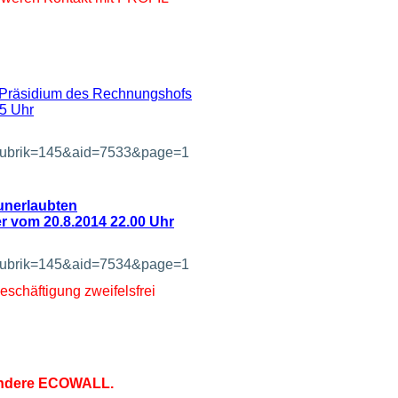
 Präsidium des Rechnungshofs
5 Uhr
t&rubrik=145&aid=7533&page=1
unerlaubten
r vom 20.8.2014 22.00 Uhr
t&rubrik=145&aid=7534&page=1
chäftigung zweifelsfrei
ondere ECOWALL.