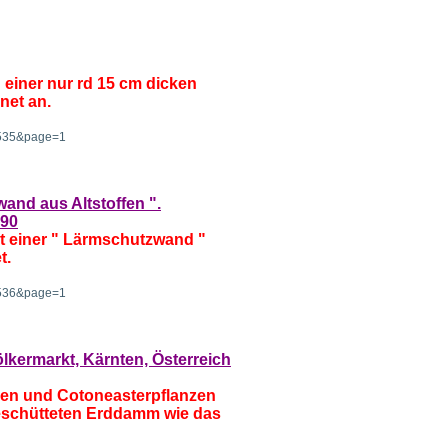
n einer nur rd 15 cm dicken
net an.
=7535&page=1
and aus Altstoffen ".
990
t einer " Lärmschutzwand "
t.
=7536&page=1
kermarkt, Kärnten, Österreich
zen und Cotoneasterpflanzen
 geschütteten Erddamm wie das