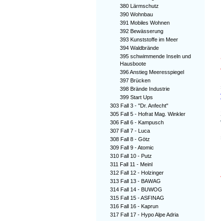
380 Lärmschutz
390 Wohnbau
391 Mobiles Wohnen
392 Bewässerung
393 Kunststoffe im Meer
394 Waldbrände
395 schwimmende Inseln und
Hausboote
396 Anstieg Meeresspiegel
397 Brücken
398 Brände Industrie
399 Start Ups
303 Fall 3 - "Dr. Anfecht"
305 Fall 5 - Hofrat Mag. Winkler
306 Fall 6 - Kampusch
307 Fall 7 - Luca
308 Fall 8 - Götz
309 Fall 9 - Atomic
310 Fall 10 - Putz
311 Fall 11 - Meinl
312 Fall 12 - Holzinger
313 Fall 13 - BAWAG
314 Fall 14 - BUWOG
315 Fall 15 - ASFINAG
316 Fall 16 - Kaprun
317 Fall 17 - Hypo Alpe Adria