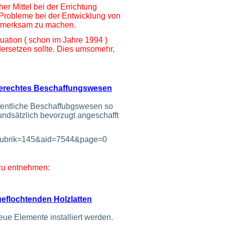
er Mittel bei der Errichtung
 Probleme bei der Entwicklung von
aufmerksam zu machen.
uation ( schon im Jahre 1994 )
dersetzen sollte. Dies umsomehr,
tgerechtes Beschaffungswesen
öffentliche Beschaffubgswesen so
undsätzlich bevorzugt angeschafft
t&rubrik=145&aid=7544&page=0
zu entnehmen:
eflochtenden Holzlatten
e Elemente installiert werden.