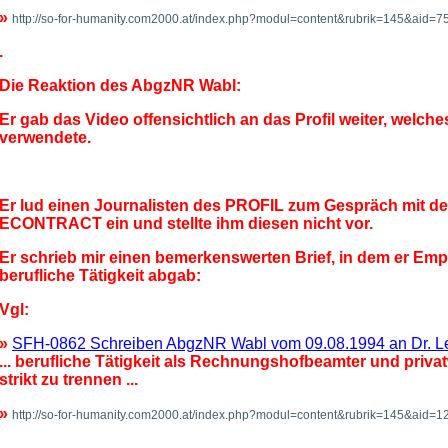
»
http://so-for-humanity.com2000.at/index.php?modul=content&rubrik=145&aid
.
Die Reaktion des AbgzNR Wabl:
Er gab das Video offensichtlich an das Profil weiter, welche
verwendete.
Er lud einen Journalisten des PROFIL zum Gespräch mit d
ECONTRACT ein und stellte
ihm
diesen nicht vor.
Er schrieb mir einen bemerkenswerten Brief, in dem er Em
berufliche Tätigkeit abgab:
Vgl:
»
SFH-0862 Schreiben AbgzNR Wabl vom 09.08.1994 an Dr. L
... berufliche Tätigkeit als Rechnungshofbeamter und privatw
strikt zu trennen ...
»
http://so-for-humanity.com2000.at/index.php?modul=content&rubrik=145&aid
.