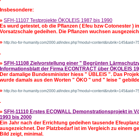
Insbesondere:
»
SFH-11107 Testprojekte ÖKOLEIS 1987 bis 1990
Es wurd getestet, ob die Pflanzen ( Efeu bzw Cotonester ) i
Vorsatzschale gedeihen. Die Pflanzen wuchsen ausgezeich
»
http://so-for-humanity.com2000.at/index.php?modul=content&rubrik=145&aid
.
»
SFH-11108 Zielvorstellung einer " Begrünten Lärmschutzw
Informationsblatt der Firma ECONTRACT über ÖKOLEIS 1
Der damalige Bundesminister hiess " ÜBLEIS ". Das Projek
wurde damals aus den Worten " ÖKO " und " leise " gebilde
»
http://so-for-humanity.com2000.at/index.php?modul=content&rubrik=145&aid
.
»
SFH-11110 Erstes ECOWALL Demonstrationsprojekt in Völ
1993 bis 2000
Ein Jahr nach der Errichtung gedeihen tausende Efeuplan
ausgezeichnet. Der Platzbedarf ist im Vergleich zu einem
Bild zeigt, minimal.