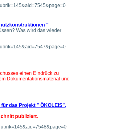
t&rubrik=145&aid=7545&page=0
hutzkonstruktionen "
üssen? Was wird das wieder
t&rubrik=145&aid=7547&page=0
chusses einen Eindrück zu
chem Dokumentationsmaterial und
für das Projekt " ÖKOLEIS",
hnitt publiziert.
t&rubrik=145&aid=7548&page=0