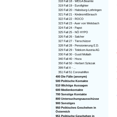
318 Fall 18 - WEGA Beamte
319 Fall 19 - Eurofighter
320 Fall 20 - Habsburg-Lothringen
321 Fall 21 - Kindesmißbrauch
322 Fall 22 - ROCO
323 Fall 23 - Auer von Welsbach
324 Fall 24 - Papst
325 Fall 25 - NÖ HYPO
326 Fall 26 - Salcher
327 Fall 27 - Tierschützer
328 Fall 28 - Pensionierung E.D.
329 Fall 29 - Telekom Austria AG
330 Fall 30 - Gustl Mollath
340 Fall 40 - Hoza
350 Fall 50 - Herbert Szlezak
399 Fall X - ...
351 Fall 51 Coronahilfen
400 Die Fälle (anonym)
500 Politische Kontakte
510 Wichtige Aussagen
600 Medienkontakte
700 Sonstige Kontakte
800 Untersuchungsausschüsse
900 Sonstiges
950 Politisches Geschehen in
Österreich
951 Politische Geschehen in