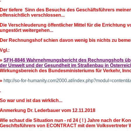
Der tiefere Sinn des Besuchs des Geschäftsführers mei
offensichtlich verschlossen...
Die Verschleuderung öffentlicher Mittel für die Errichtun
ungestört weitergehen...
Der Rechnungshof schien davon wenig bis nichts zu bemer
Vgl.:
»
SFH-8846 Wahrnehmungsbericht des Rechnungshofs üb
der Umwelt und der Gesundheit im Straßenbau in Österreic
Wirkungsbereich des Bundesministeriums für Verkehr, Inn
»
http://so-for-humanity.com2000.at/index.php?modul=conten
.
So war und ist das wirklich...
Anmerkung Dr. Lederbauer vom 12.11.2018
Wie schaut die Situation nun - rd 24 ( ! ) Jahre nach der K
Geschftsführers von ECONTRACT mit dem Volksvertreter 