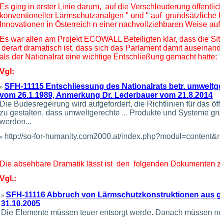
Es ging in erster Linie darum, auf die Verschleuderung öffentlich
konventioneller Lärmschutzanalgen " und " auf grundsätzliche
Innovationen in Österreich n einer nachvollziehbaren Weise 
Es war allen am Projekt ECOWALL Beteiligten klar, dass die Sit
derart dramatisch ist, dass sich das Parlament damit auseinan
als der Nationalrat eine wichtige Entschließung gemacht hatte:
Vgl:
SFH-11115 Entschliessung des Nationalrats betr. umwel
»
vom 26.1.1989, Anmerkung Dr. Lederbauer vom 21.8.2014
Die Budesregeirung wird aufgefordert, die Richtlinien für das 
zu gestalten, dass umweltgerechte ... Produkte und Systeme gr
werden...
http://so-for-humanity.com2000.at/index.php?modul=conten
»
.
Die absehbare Dramatik lässt ist den folgenden Dokumenten 
Vgl.:
SFH-11116 Abbruch von Lärmschutzkonstruktionen aus g
»
31.10.2005
Die Elemente müssen teuer entsorgt werde. Danach müssen neu