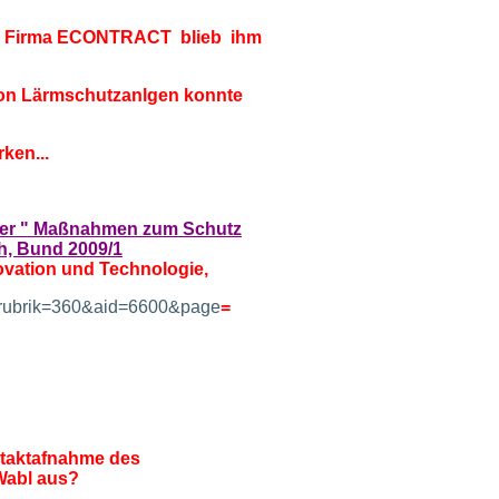
ner Firma ECONTRACT blieb ihm
g von Lärmschutzanlgen konnte
ken...
er " Maßnahmen zum Schutz
h, Bund 2009/1
ovation und Technologie,
t&rubrik=360&aid=6600&page
=
ontaktafnahme des
Wabl aus?