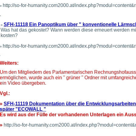
http://so-for-humanity.com2000.at/index.php?modul=conten
»
.
SFH-11118 Ein Panoptikum über " konventionelle Lärmsc
»
Was hat das gekostet? Wann werden diese erneuert werden m
kosten?
http://so-for-humanity.com2000.at/index.php?modul=conten
»
.
Weiters:
Um den Mitgliedern des Parlamentarischen Rechnungshofauss
ermöglichen, wurde auch ein " grüner " Ordner mit umfangrei
ein Video übergeben.
Vgl.:
»
SFH-11119 Dokumentation über die Entwicklungsarbeiten 
später "ECOWALL "
Es wird aus der Fülle der vorhandenen Unterlagen ein Aussc
»
http://so-for-humanity.com2000.at/index.php?modul=conten
.