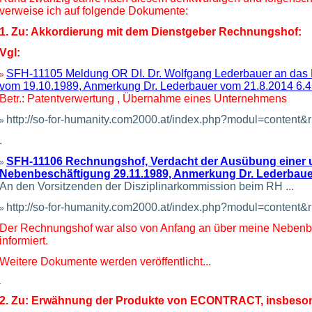
verweise ich auf folgende Dokumente:
1. Zu: Akkordierung mit dem Dienstgeber Rechnungshof:
Vgl:
SFH-11105 Meldung OR DI. Dr. Wolfgang Lederbauer an das
»
vom 19.10.1989, Anmerkung Dr. Lederbauer vom 21.8.2014 6.4
Betr.: Patentverwertung , Übernahme eines Unternehmens
http://so-for-humanity.com2000.at/index.php?modul=conten
»
.
SFH-11106 Rechnungshof, Verdacht der Ausübung einer 
»
Nebenbeschäftigung 29.11.1989, Anmerkung Dr. Lederbaue
An den Vorsitzenden der Disziplinarkommission beim RH ...
http://so-for-humanity.com2000.at/index.php?modul=conten
»
Der Rechnungshof war also von Anfang an über meine Nebenbes
informiert.
Weitere Dokumente werden veröffentlicht...
.
2. Zu: Erwähnung der Produkte von ECONTRACT, insbes