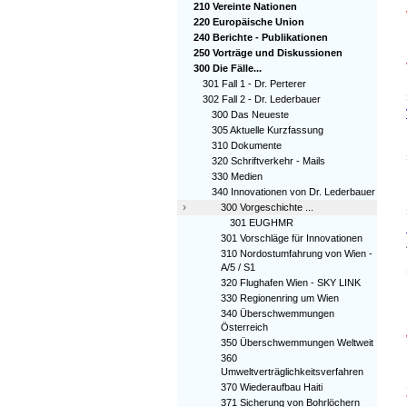
210 Vereinte Nationen
220 Europäische Union
240 Berichte - Publikationen
250 Vorträge und Diskussionen
300 Die Fälle...
301 Fall 1 - Dr. Perterer
302 Fall 2 - Dr. Lederbauer
300 Das Neueste
305 Aktuelle Kurzfassung
310 Dokumente
320 Schriftverkehr - Mails
330 Medien
340 Innovationen von Dr. Lederbauer
›
300 Vorgeschichte ...
301 EUGHMR
301 Vorschläge für Innovationen
310 Nordostumfahrung von Wien -
A/5 / S1
320 Flughafen Wien - SKY LINK
330 Regionenring um Wien
340 Überschwemmungen
Österreich
350 Überschwemmungen Weltweit
360
Umweltverträglichkeitsverfahren
370 Wiederaufbau Haiti
371 Sicherung von Bohrlöchern