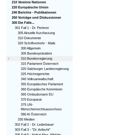
210 Vereinte Nationen
220 Europäische Union
240 Berichte - Publikationen
250 Vorträge und Diskussionen
300 Die Fälle...
301 Fall 1 - Dr. Perterer
305 Aktuelle Kurzfassung
310 Dokumente
320 Schriftverkehr - Mails
300 Allgemein
305 Bundespräsident
›
310 Bundesregierung
315 Parlament Österreich
320 Salzburger Landesregierung
325 Höchstgerichte
340 Volksanwaltschaft
355 Europäisches Parlament
360 Europäische Kommision
365 Ombudsmann EU
370 Europarat
375 UN-
Menschenrechtsausschuss
380 AI Österreich
330 Medien
302 Fall 2 - Dr. Lederbauer
303 Fall 3 - "Dr. Anfecht"
305 Fall 5 - Hofrat Mag. Winkler