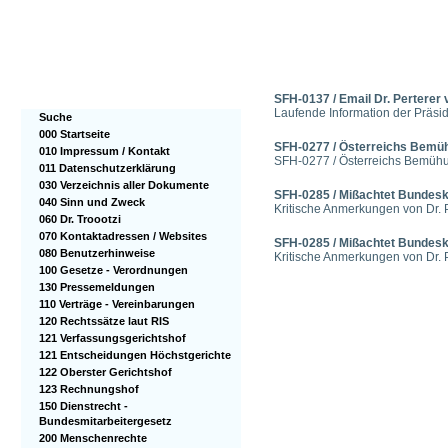
SFH-0137 / Email Dr. Perterer
Laufende Information der Präside
Suche
000 Startseite
SFH-0277 / Österreichs Bemüh
010 Impressum / Kontakt
SFH-0277 / Österreichs Bemühu
011 Datenschutzerklärung
030 Verzeichnis aller Dokumente
SFH-0285 / Mißachtet Bundesk
040 Sinn und Zweck
Kritische Anmerkungen von Dr. 
060 Dr. Troootzi
070 Kontaktadressen / Websites
SFH-0285 / Mißachtet Bundesk
080 Benutzerhinweise
Kritische Anmerkungen von Dr. 
100 Gesetze - Verordnungen
130 Pressemeldungen
110 Verträge - Vereinbarungen
120 Rechtssätze laut RIS
121 Verfassungsgerichtshof
121 Entscheidungen Höchstgerichte
122 Oberster Gerichtshof
123 Rechnungshof
150 Dienstrecht -
Bundesmitarbeitergesetz
200 Menschenrechte