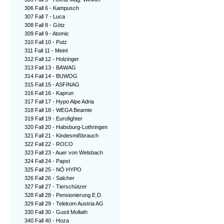
306 Fall 6 - Kampusch
307 Fall 7 - Luca
308 Fall 8 - Götz
309 Fall 9 - Atomic
310 Fall 10 - Putz
311 Fall 11 - Meinl
312 Fall 12 - Holzinger
313 Fall 13 - BAWAG
314 Fall 14 - BUWOG
315 Fall 15 - ASFINAG
316 Fall 16 - Kaprun
317 Fall 17 - Hypo Alpe Adria
318 Fall 18 - WEGA Beamte
319 Fall 19 - Eurofighter
320 Fall 20 - Habsburg-Lothringen
321 Fall 21 - Kindesmißbrauch
322 Fall 22 - ROCO
323 Fall 23 - Auer von Welsbach
324 Fall 24 - Papst
325 Fall 25 - NÖ HYPO
326 Fall 26 - Salcher
327 Fall 27 - Tierschützer
328 Fall 28 - Pensionierung E.D.
329 Fall 29 - Telekom Austria AG
330 Fall 30 - Gustl Mollath
340 Fall 40 - Hoza