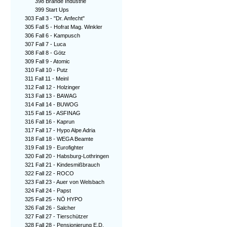
398 Brände Industrie
399 Start Ups
303 Fall 3 - "Dr. Anfecht"
305 Fall 5 - Hofrat Mag. Winkler
306 Fall 6 - Kampusch
307 Fall 7 - Luca
308 Fall 8 - Götz
309 Fall 9 - Atomic
310 Fall 10 - Putz
311 Fall 11 - Meinl
312 Fall 12 - Holzinger
313 Fall 13 - BAWAG
314 Fall 14 - BUWOG
315 Fall 15 - ASFINAG
316 Fall 16 - Kaprun
317 Fall 17 - Hypo Alpe Adria
318 Fall 18 - WEGA Beamte
319 Fall 19 - Eurofighter
320 Fall 20 - Habsburg-Lothringen
321 Fall 21 - Kindesmißbrauch
322 Fall 22 - ROCO
323 Fall 23 - Auer von Welsbach
324 Fall 24 - Papst
325 Fall 25 - NÖ HYPO
326 Fall 26 - Salcher
327 Fall 27 - Tierschützer
328 Fall 28 - Pensionierung E.D.