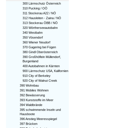
300 Lärmschutz Österreich
310 Pucking / OÖ
311 Stockerau A22 / NÖ
312 Hausleiten - Zaina / NÖ
313 Stockerau ÖBB / NÖ
320 Wörtherseeautobahn
340 Westbahn
350 Vösendorf
360 Wiener Neudorf
370 Gagering bei Fügen
380 Gindl Oberösterreich
390 Großhöflein Müllendorf,
Burgenland
400 Autobahnen in Kärnten
900 Lärmschutz USA, Kalifornien
910 City of Berkeley
920 City of Walnut Creek
390 Wohnbau
391 Mobiles Wohnen
392 Bewässerung
393 Kunststoffe im Meer
394 Waldbrände
395 schwimmende Inseln und
Hausboote
396 Anstieg Meeresspiegel
397 Brücken