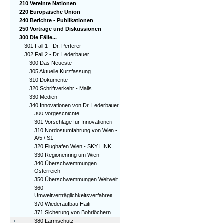
210 Vereinte Nationen
220 Europäische Union
240 Berichte - Publikationen
250 Vorträge und Diskussionen
300 Die Fälle...
301 Fall 1 - Dr. Perterer
302 Fall 2 - Dr. Lederbauer
300 Das Neueste
305 Aktuelle Kurzfassung
310 Dokumente
320 Schriftverkehr - Mails
330 Medien
340 Innovationen von Dr. Lederbauer
300 Vorgeschichte ...
301 Vorschläge für Innovationen
310 Nordostumfahrung von Wien -
A/5 / S1
320 Flughafen Wien - SKY LINK
330 Regionenring um Wien
340 Überschwemmungen
Österreich
350 Überschwemmungen Weltweit
360
Umweltverträglichkeitsverfahren
370 Wiederaufbau Haiti
371 Sicherung von Bohrlöchern
›
380 Lärmschutz