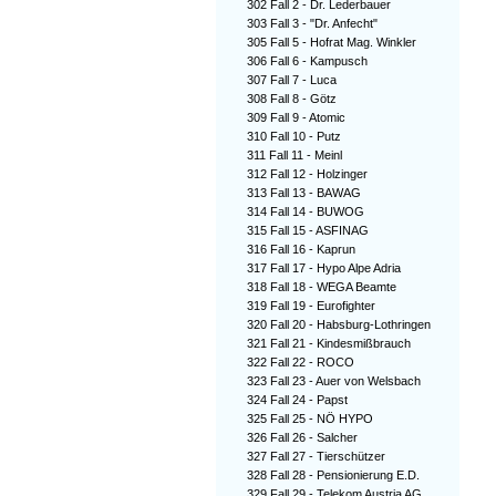
302 Fall 2 - Dr. Lederbauer
303 Fall 3 - "Dr. Anfecht"
305 Fall 5 - Hofrat Mag. Winkler
306 Fall 6 - Kampusch
307 Fall 7 - Luca
308 Fall 8 - Götz
309 Fall 9 - Atomic
310 Fall 10 - Putz
311 Fall 11 - Meinl
312 Fall 12 - Holzinger
313 Fall 13 - BAWAG
314 Fall 14 - BUWOG
315 Fall 15 - ASFINAG
316 Fall 16 - Kaprun
317 Fall 17 - Hypo Alpe Adria
318 Fall 18 - WEGA Beamte
319 Fall 19 - Eurofighter
320 Fall 20 - Habsburg-Lothringen
321 Fall 21 - Kindesmißbrauch
322 Fall 22 - ROCO
323 Fall 23 - Auer von Welsbach
324 Fall 24 - Papst
325 Fall 25 - NÖ HYPO
326 Fall 26 - Salcher
327 Fall 27 - Tierschützer
328 Fall 28 - Pensionierung E.D.
329 Fall 29 - Telekom Austria AG