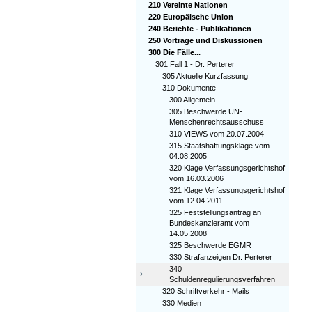
210 Vereinte Nationen
220 Europäische Union
240 Berichte - Publikationen
250 Vorträge und Diskussionen
300 Die Fälle...
301 Fall 1 - Dr. Perterer
305 Aktuelle Kurzfassung
310 Dokumente
300 Allgemein
305 Beschwerde UN-
Menschenrechtsausschuss
310 VIEWS vom 20.07.2004
315 Staatshaftungsklage vom
04.08.2005
320 Klage Verfassungsgerichtshof
vom 16.03.2006
321 Klage Verfassungsgerichtshof
vom 12.04.2011
325 Feststellungsantrag an
Bundeskanzleramt vom
14.05.2008
325 Beschwerde EGMR
330 Strafanzeigen Dr. Perterer
340
›
Schuldenregulierungsverfahren
320 Schriftverkehr - Mails
330 Medien